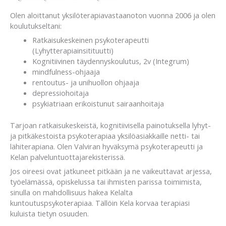
Olen aloittanut yksilöterapiavastaanoton vuonna 2006 ja olen
koulutukseltani:
Ratkaisukeskeinen psykoterapeutti
(Lyhytterapiainsitituutti)
Kognitiivinen täydennyskoulutus, 2v (Integrum)
mindfulness-ohjaaja
rentoutus- ja unihuollon ohjaaja
depressiohoitaja
psykiatriaan erikoistunut sairaanhoitaja
Tarjoan ratkaisukeskeistä, kognitiivisella painotuksella lyhyt-
ja pitkäkestoista psykoterapiaa yksilöasiakkaille netti- tai
lähiterapiana. Olen Valviran hyväksymä psykoterapeutti ja
Kelan palveluntuottajarekisterissä.
Jos oireesi ovat jatkuneet pitkään ja ne vaikeuttavat arjessa,
työelämässä, opiskelussa tai ihmisten parissa toimimista,
sinulla on mahdollisuus hakea Kelalta
kuntoutuspsykoterapiaa. Tällöin Kela korvaa terapiasi
kuluista tietyn osuuden.