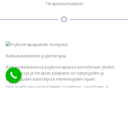
Terapiasuuntaukset
Ratkaisukeskeinen psykoterapia
Ratkaisukeskeisessä psykoterapiassa korostetaan yksilön
voimavaroja ja terapian pääpaino on nykyisyyden ja
tulevaisuuden käsittelyssä menneisyyden sijaan.
Sinä asiakkaana määrittelelet ongelmasi, tavoitteesi ja
yhdessä me etsimme keinoja niitä kohti.
Terapiassa huomioidaan sinun edistymiset ja asiat, jotka
nykyisin toimivat. Läheiset ihmiset nähdään voimavarana,
joiden voi olla mahdollista olla mukana osassa tapaamisia.
Elämänhistoriaasi tutkitaan siltä osin, kuin se on tarpeellista.
Terapiassa sovitaan yhdessä tavoite yhteiselle työskentelylle.