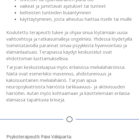
vaikeat ja jumittavat ajatukset tai tunteet
kielteisten tunteiden lisääntyminen
käyttäytyminen, josta aiheutuu haittaa itselle tai muille
Koulutettu terapeutti tukee ja ohjaa sinua löytämään uusia
vaihtoehtoja ja ratkaisumalleja ongelmiisi. Yhdessä löydetyillä
toimintatavoilla parannat omaa psyykkistä hyvinvointiasi ja
elämänlaatuasi. Terapiassa käydyt keskustelut ovat
ehdottoman luottamuksellisia.
Tarjoan keskusteluapua myös erilaisissa mielialahäiriöissä.
Näitä ovat esimerkiksi masennus, ahdistuneisuus ja
kaksisuuntainen mielialahäiriö. Tarjoan apua
neuropsykiatrisista häiriöstä tarkkaavuus- ja aktiivisuuden
häiriöihin. Autan myös kohtaamaan ja käsittelemään erilaisia
elämässä tapahtuvia kriisejä.
Psykoterapeutti Päivi Väkiparta