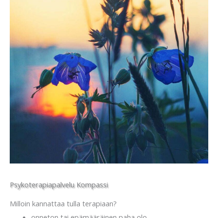
Psykoterapiapalvelu Kompassi
Milloin kannattaa tulla terapiaan?
onneton tai epämääräinen paha olo