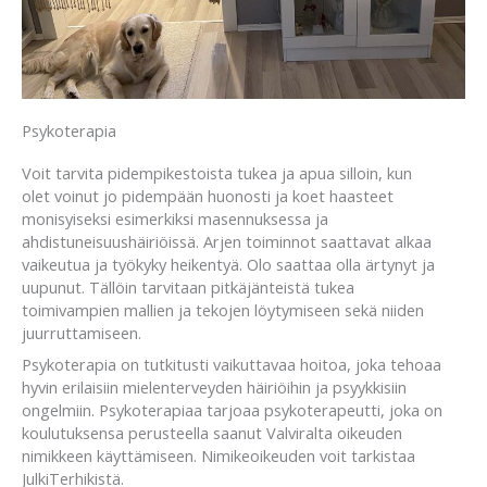
Psykoterapia
Voit tarvita pidempikestoista tukea ja apua silloin, kun
olet voinut jo pidempään huonosti ja koet haasteet
monisyiseksi esimerkiksi masennuksessa ja
ahdistuneisuushäiriöissä. Arjen toiminnot saattavat alkaa
vaikeutua ja työkyky heikentyä. Olo saattaa olla ärtynyt ja
uupunut. Tällöin tarvitaan pitkäjänteistä tukea
toimivampien mallien ja tekojen löytymiseen sekä niiden
juurruttamiseen.
Psykoterapia on tutkitusti vaikuttavaa hoitoa, joka tehoaa
hyvin erilaisiin mielenterveyden häiriöihin ja psyykkisiin
ongelmiin. Psykoterapiaa tarjoaa psykoterapeutti, joka on
koulutuksensa perusteella saanut Valviralta oikeuden
nimikkeen käyttämiseen. Nimikeoikeuden voit tarkistaa
JulkiTerhikistä.