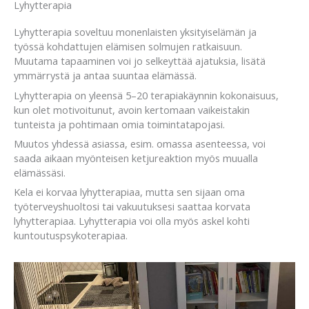
Lyhytterapia
Lyhytterapia soveltuu monenlaisten yksityiselämän ja
työssä kohdattujen elämisen solmujen ratkaisuun.
Muutama tapaaminen voi jo selkeyttää ajatuksia, lisätä
ymmärrystä ja antaa suuntaa elämässä.
Lyhytterapia on yleensä 5–20 terapiakäynnin kokonaisuus,
kun olet motivoitunut, avoin kertomaan vaikeistakin
tunteista ja pohtimaan omia toimintatapojasi.
Muutos yhdessä asiassa, esim. omassa asenteessa, voi
saada aikaan myönteisen ketjureaktion myös muualla
elämässäsi.
Kela ei korvaa lyhytterapiaa, mutta sen sijaan oma
työterveyshuoltosi tai vakuutuksesi saattaa korvata
lyhytterapiaa. Lyhytterapia voi olla myös askel kohti
kuntoutuspsykoterapiaa.